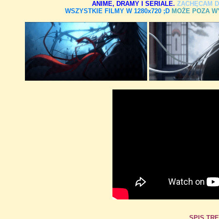
ANIME, DRAMY I SERIALE.
ZACHĘCAM D
WSZYSTKIE FILMY W 1280x720 ;D
MOŻE POZA WY
SPIS TRE