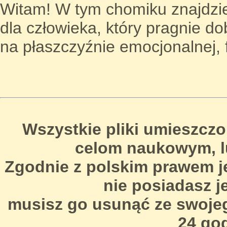
Witam! W tym chomiku znajdzi
dla człowieka, który pragnie d
na płaszczyźnie emocjonalnej, 
Wszystkie pliki umieszcz
celom naukowym, l
Zgodnie z polskim prawem jeś
nie posiadasz j
musisz go usunąć ze swoje
24 god