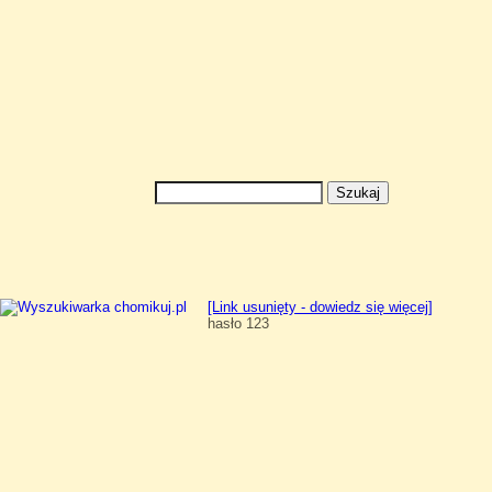
[Link usunięty - dowiedz się więcej]
hasło 123