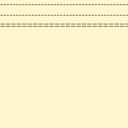
----------------------------------------
----------------------------------------
=======================