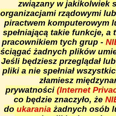
związany w jakikolwiek 
organizacjami rządowymi lub
piractwem komputerowym lu
spełniającą takie funkcje, a 
pracownikiem tych grup -
NI
ściągać żadnych plików umie
Jeśli będziesz przeglądał lu
pliki a nie spełniał wszyst
złamiesz międzyna
prywatności
(Internet Priv
co będzie znaczyło, że
NI
do
ukarania
żadnych osób lu