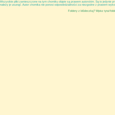
Wszystkie pliki zamieszczone na tym chomiku objęte są prawem autorskim. Są to jedynie p
należy je usunąć. Autor chomika nie ponosi odpowiedzialności za niezgodne z prawem wyko
Foldery z kłódeczką? Wpisz tytuł fol