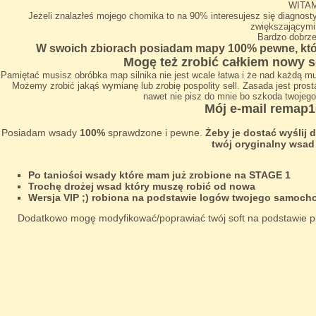
WITA
Jeżeli znalazłeś mojego chomika to na 90% interesujesz się diagno
zwiększającymi
Bardzo dobrze 
W swoich zbiorach posiadam mapy 100% pewne, któr
Mogę też zrobić całkiem nowy s
Pamiętać musisz obróbka map silnika nie jest wcale łatwa i że nad każdą m
Możemy zrobić jakąś wymianę lub zrobię pospolity sell. Zasada jest prosta.
nawet nie pisz do mnie bo szkoda twojeg
Mój e-mail
remap1
Posiadam wsady
100%
sprawdzone i pewne.
Żeby je dostać wyślij 
twój oryginalny wsa
Po taniości wsady które mam już zrobione na STAGE 1
Trochę drożej wsad który muszę robić od nowa
Wersja VIP ;) robiona na podstawie logów twojego samoch
Dodatkowo mogę modyfikować/poprawiać twój soft na podstawie pr