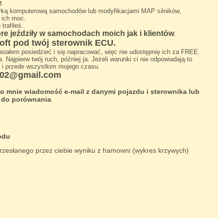
M
styką komputerową samochodów lub modyfikacjami MAP silników,
 ich moc.
trafiłeś.
e jeździły w samochodach moich jak i klientów
.
oft pod twój sterownik ECU.
usiałem posiedzieć i się napracować, więc nie udostępnię ich za FREE.
 Najpierw twój ruch, później ja. Jeżeli warunki ci nie odpowiadają to
o i przede wszystkim mojego czasu.
02@gmail.com
do mnie wiadomość e-mail z danymi pojazdu i sterownika lub
d do porównania
.
odu
zesłanego przez ciebie wyniku z hamowni (wykres krzywych)