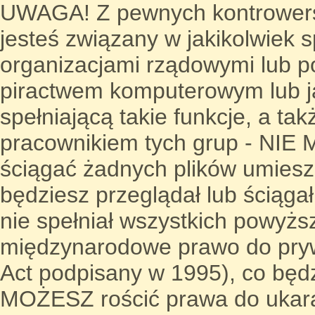
UWAGA! Z pewnych kontrowers
jesteś związany w jakikolwiek 
organizacjami rządowymi lub p
piractwem komputerowym lub j
spełniającą takie funkcje, a takż
pracownikiem tych grup - NIE 
ściągać żadnych plików umieszc
będziesz przeglądał lub ściąga
nie spełniał wszystkich powyż
międzynarodowe prawo do prywa
Act podpisany w 1995), co będz
MOŻESZ rościć prawa do ukara