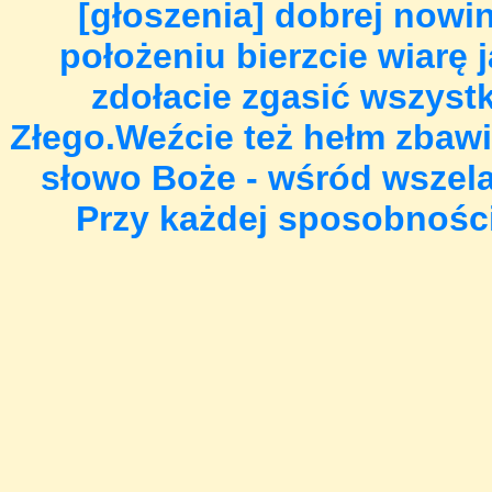
[głoszenia] dobrej nowi
położeniu bierzcie wiarę j
zdołacie zgasić wszystk
Złego.Weźcie też hełm zbawie
słowo Boże - wśród wszelak
Przy każdej sposobności