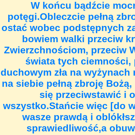
W końcu bądźcie mocni
potęgi.Obleczcie pełną zbro
ostać wobec podstępnych za
bowiem walki przeciw krw
Zwierzchnościom, przeciw 
świata tych ciemności,
duchowym zła na wyżynach n
na siebie pełną zbroję Bożą, 
się przeciwstawić i 
wszystko.Stańcie więc [do w
wasze prawdą i oblókłsz
sprawiedliwość,a obuw